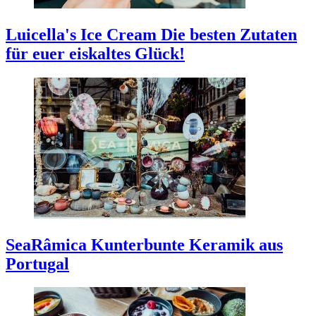
Luicella's Ice Cream
Die besten Zutaten
für euer eiskaltes Glück!
SeaRâmica
Kunterbunte Keramik aus
Portugal