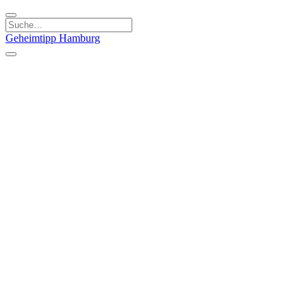
Geheimtipp
Hamburg
Kategorien
Essen & Trinken
Läden & Produkte
Kunst & Kultur
Natur & Ausflüge
Sport & Spaß
Stadt & Leute
Kinder & Familie
Specials
Unsere Gutscheine
Geheimtipp Guide
Straßen, Gassen, Twieten
Stadtteile
Hamburg
Umland
Altes Land
Nordsee
Altona