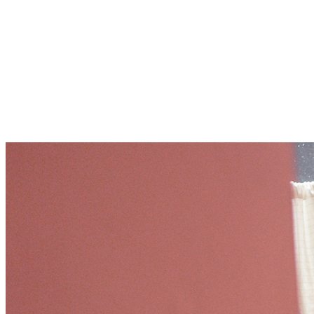
Sternschanze
Uhlenhorst
Volksdorf
Wandsbek
Wellingsbüttel
Wilhelmsburg
Winterhude
Startseite
Jobs