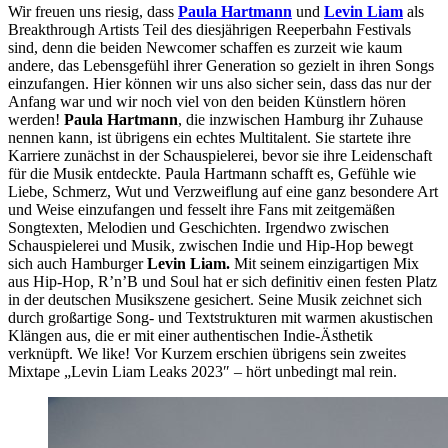
Wir freuen uns riesig, dass
Paula Hartmann
und
Levin Liam
als
Breakthrough Artists Teil des diesjährigen Reeperbahn Festivals
sind, denn die beiden Newcomer schaffen es zurzeit wie kaum
andere, das Lebensgefühl ihrer Generation so gezielt in ihren Songs
einzufangen. Hier können wir uns also sicher sein, dass das nur der
Anfang war und wir noch viel von den beiden Künstlern hören
werden!
Paula Hartmann
, die inzwischen Hamburg ihr Zuhause
nennen kann, ist übrigens ein echtes Multitalent. Sie startete ihre
Karriere zunächst in der Schauspielerei, bevor sie ihre Leidenschaft
für die Musik entdeckte. Paula Hartmann schafft es, Gefühle wie
Liebe, Schmerz, Wut und Verzweiflung auf eine ganz besondere Art
und Weise einzufangen und fesselt ihre Fans mit zeitgemäßen
Songtexten, Melodien und Geschichten. Irgendwo zwischen
Schauspielerei und Musik, zwischen Indie und Hip-Hop bewegt
sich auch Hamburger
Levin Liam.
Mit seinem einzigartigen Mix
aus Hip-Hop, R’n’B und Soul hat er sich definitiv einen festen Platz
in der deutschen Musikszene gesichert. Seine Musik zeichnet sich
durch großartige Song- und Textstrukturen mit warmen akustischen
Klängen aus, die er mit einer authentischen Indie-Ästhetik
verknüpft. We like! Vor Kurzem erschien übrigens sein zweites
Mixtape „Levin Liam Leaks 2023″ – hört unbedingt mal rein.