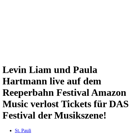
Sternschanze
Uhlenhorst
Volksdorf
Wandsbek
Wellingsbüttel
Wilhelmsburg
Winterhude
Startseite
Jobs
Levin Liam und Paula
Hartmann live auf dem
Reeperbahn Festival
Amazon
Music verlost Tickets für DAS
Festival der Musikszene!
St. Pauli