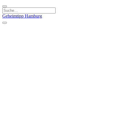
Geheimtipp
Hamburg
Kategorien
Essen & Trinken
Läden & Produkte
Kunst & Kultur
Natur & Ausflüge
Sport & Spaß
Stadt & Leute
Kinder & Familie
Specials
Unsere Gutscheine
Geheimtipp Guide
Straßen, Gassen, Twieten
Stadtteile
Hamburg
Umland
Altes Land
Nordsee
Altona