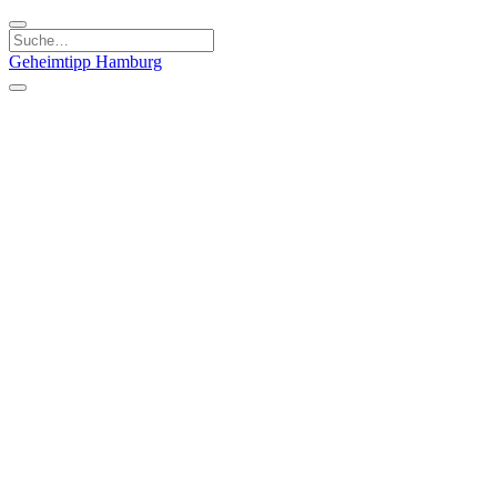
Geheimtipp
Hamburg
Kategorien
Essen & Trinken
Läden & Produkte
Kunst & Kultur
Natur & Ausflüge
Sport & Spaß
Stadt & Leute
Kinder & Familie
Specials
Unsere Gutscheine
Geheimtipp Guide
Straßen, Gassen, Twieten
Stadtteile
Hamburg
Umland
Altes Land
Nordsee
Altona