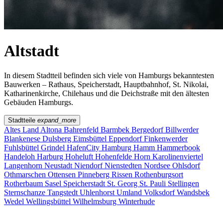
Altstadt
In diesem Stadtteil befinden sich viele von Hamburgs bekanntesten
Bauwerken – Rathaus, Speicherstadt, Hauptbahnhof, St. Nikolai,
Katharinenkirche, Chilehaus und die Deichstraße mit den ältesten
Gebäuden Hamburgs.
Stadtteile
expand_more
Altes Land
Altona
Bahrenfeld
Barmbek
Bergedorf
Billwerder
Blankenese
Dulsberg
Eimsbüttel
Eppendorf
Finkenwerder
Fuhlsbüttel
Grindel
HafenCity
Hamburg
Hamm
Hammerbook
Handeloh
Harburg
Hoheluft
Hohenfelde
Horn
Karolinenviertel
Langenhorn
Neustadt
Niendorf
Nienstedten
Nordsee
Ohlsdorf
Othmarschen
Ottensen
Pinneberg
Rissen
Rothenburgsort
Rotherbaum
Sasel
Speicherstadt
St. Georg
St. Pauli
Stellingen
Sternschanze
Tangstedt
Uhlenhorst
Umland
Volksdorf
Wandsbek
Wedel
Wellingsbüttel
Wilhelmsburg
Winterhude