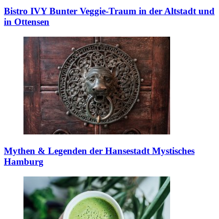
Bistro IVY
Bunter Veggie-Traum in der Altstadt und
in Ottensen
Mythen & Legenden der Hansestadt
Mystisches
Hamburg