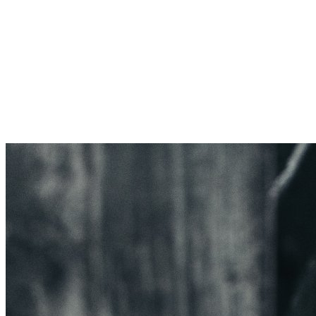
Sternschanze
Uhlenhorst
Volksdorf
Wandsbek
Wellingsbüttel
Wilhelmsburg
Winterhude
Startseite
Jobs