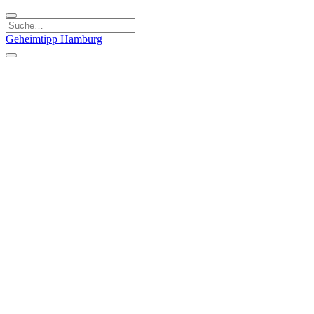
Geheimtipp
Hamburg
Kategorien
Essen & Trinken
Läden & Produkte
Kunst & Kultur
Natur & Ausflüge
Sport & Spaß
Stadt & Leute
Kinder & Familie
Specials
Unsere Gutscheine
Geheimtipp Guide
Straßen, Gassen, Twieten
Stadtteile
Hamburg
Umland
Altes Land
Nordsee
Altona