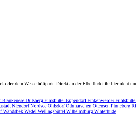
rk oder dem Wesselhöftpark. Direkt an der Elbe findet ihr hier nicht 
r
Blankenese
Dulsberg
Eimsbüttel
Eppendorf
Finkenwerder
Fuhlsbütte
ustadt
Niendorf
Nordsee
Ohlsdorf
Othmarschen
Ottensen
Pinneberg
R
rf
Wandsbek
Wedel
Wellingsbüttel
Wilhelmsburg
Winterhude