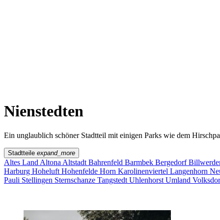
Sternschanze
Uhlenhorst
Volksdorf
Wandsbek
Wellingsbüttel
Wilhelmsburg
Winterhude
Startseite
Jobs
Nienstedten
Ein unglaublich schöner Stadtteil mit einigen Parks wie dem Hirschpa
Stadtteile
expand_more
Altes Land
Altona
Altstadt
Bahrenfeld
Barmbek
Bergedorf
Billwerde
Harburg
Hoheluft
Hohenfelde
Horn
Karolinenviertel
Langenhorn
Ne
Pauli
Stellingen
Sternschanze
Tangstedt
Uhlenhorst
Umland
Volksdo