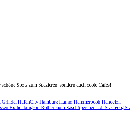
nur schöne Spots zum Spazieren, sondern auch coole Cafés!
l
Grindel
HafenCity
Hamburg
Hamm
Hammerbook
Handeloh
issen
Rothenburgsort
Rotherbaum
Sasel
Speicherstadt
St. Georg
St.