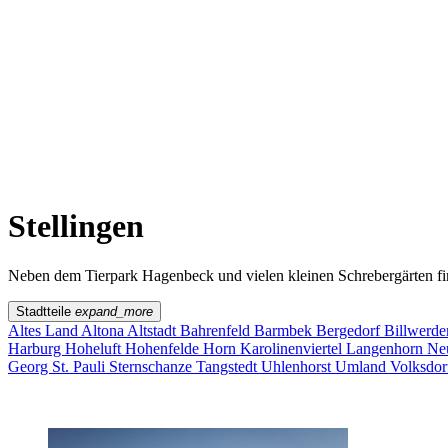
Sternschanze
Uhlenhorst
Volksdorf
Wandsbek
Wellingsbüttel
Wilhelmsburg
Winterhude
Startseite
Jobs
Stellingen
Neben dem Tierpark Hagenbeck und vielen kleinen Schrebergärten fin
Stadtteile
expand_more
Altes Land
Altona
Altstadt
Bahrenfeld
Barmbek
Bergedorf
Billwerde
Harburg
Hoheluft
Hohenfelde
Horn
Karolinenviertel
Langenhorn
Ne
Georg
St. Pauli
Sternschanze
Tangstedt
Uhlenhorst
Umland
Volksdo