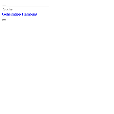
Geheimtipp
Hamburg
Kategorien
Essen & Trinken
Läden & Produkte
Kunst & Kultur
Natur & Ausflüge
Sport & Spaß
Stadt & Leute
Kinder & Familie
Specials
Unsere Gutscheine
Geheimtipp Guide
Straßen, Gassen, Twieten
Stadtteile
Hamburg
Umland
Altes Land
Nordsee
Altona