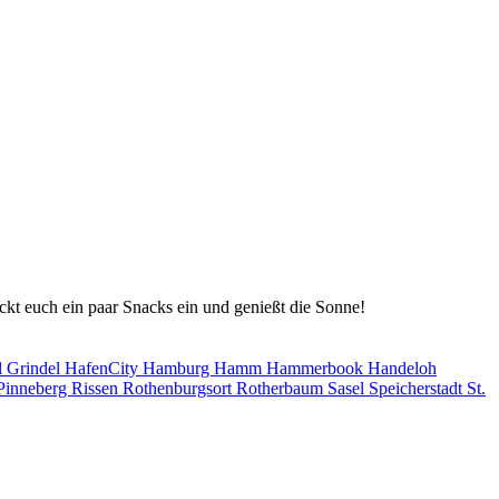
kt euch ein paar Snacks ein und genießt die Sonne!
l
Grindel
HafenCity
Hamburg
Hamm
Hammerbook
Handeloh
Pinneberg
Rissen
Rothenburgsort
Rotherbaum
Sasel
Speicherstadt
St.