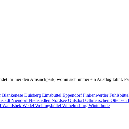
det ihr hier den Amsinckpark, wohin sich immer ein Ausflug lohnt. Pac
r
Blankenese
Dulsberg
Eimsbüttel
Eppendorf
Finkenwerder
Fuhlsbütte
ustadt
Niendorf
Nienstedten
Nordsee
Ohlsdorf
Othmarschen
Ottensen
rf
Wandsbek
Wedel
Wellingsbüttel
Wilhelmsburg
Winterhude