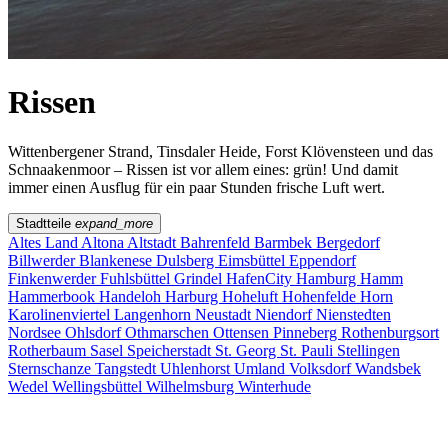
Rissen
Wittenbergener Strand, Tinsdaler Heide, Forst Klövensteen und das
Schnaakenmoor – Rissen ist vor allem eines: grün! Und damit
immer einen Ausflug für ein paar Stunden frische Luft wert.
Stadtteile
expand_more
Altes Land
Altona
Altstadt
Bahrenfeld
Barmbek
Bergedorf
Billwerder
Blankenese
Dulsberg
Eimsbüttel
Eppendorf
Finkenwerder
Fuhlsbüttel
Grindel
HafenCity
Hamburg
Hamm
Hammerbook
Handeloh
Harburg
Hoheluft
Hohenfelde
Horn
Karolinenviertel
Langenhorn
Neustadt
Niendorf
Nienstedten
Nordsee
Ohlsdorf
Othmarschen
Ottensen
Pinneberg
Rothenburgsort
Rotherbaum
Sasel
Speicherstadt
St. Georg
St. Pauli
Stellingen
Sternschanze
Tangstedt
Uhlenhorst
Umland
Volksdorf
Wandsbek
Wedel
Wellingsbüttel
Wilhelmsburg
Winterhude