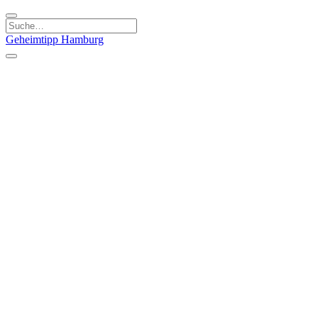
Geheimtipp
Hamburg
Kategorien
Essen & Trinken
Läden & Produkte
Kunst & Kultur
Natur & Ausflüge
Sport & Spaß
Stadt & Leute
Kinder & Familie
Specials
Unsere Gutscheine
Geheimtipp Guide
Straßen, Gassen, Twieten
Stadtteile
Hamburg
Umland
Altes Land
Nordsee
Altona