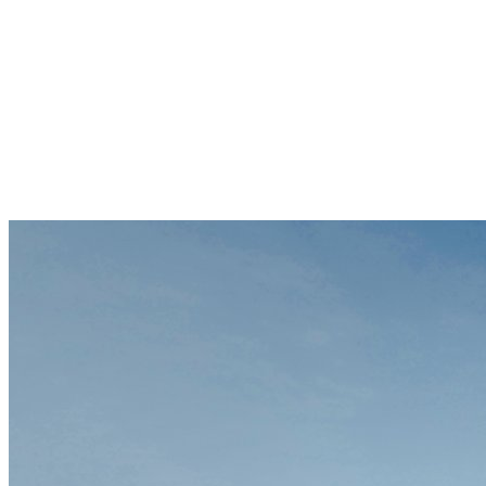
Sternschanze
Uhlenhorst
Volksdorf
Wandsbek
Wellingsbüttel
Wilhelmsburg
Winterhude
Startseite
Jobs