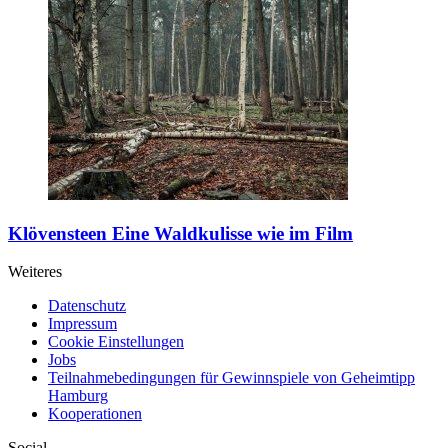
Klövensteen
Eine Waldkulisse wie im Film
Weiteres
Datenschutz
Impressum
Cookie Einstellungen
Jobs
Teilnahmebedingungen für Gewinnspiele von Geheimtipp
Hamburg
Kooperationen
Social