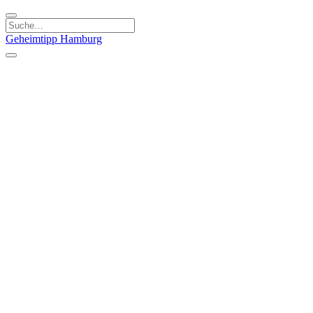
Geheimtipp
Hamburg
Kategorien
Essen & Trinken
Läden & Produkte
Kunst & Kultur
Natur & Ausflüge
Sport & Spaß
Stadt & Leute
Kinder & Familie
Specials
Unsere Gutscheine
Geheimtipp Guide
Straßen, Gassen, Twieten
Stadtteile
Hamburg
Umland
Altes Land
Nordsee
Altona