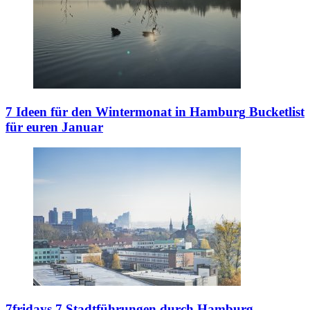
7 Ideen für den Wintermonat in Hamburg
Bucketlist
für euren Januar
7fridays
7 Stadtführungen durch Hamburg