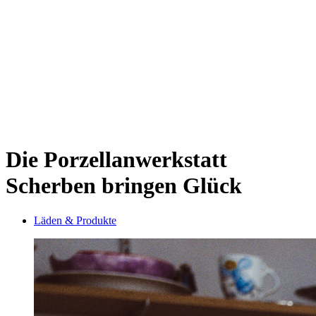
Sternschanze
Uhlenhorst
Volksdorf
Wandsbek
Wellingsbüttel
Wilhelmsburg
Winterhude
Startseite
Jobs
Die Porzellanwerkstatt
Scherben bringen Glück
Läden & Produkte