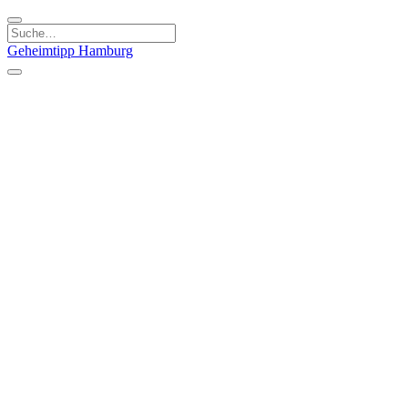
Geheimtipp
Hamburg
Kategorien
Essen & Trinken
Läden & Produkte
Kunst & Kultur
Natur & Ausflüge
Sport & Spaß
Stadt & Leute
Kinder & Familie
Specials
Unsere Gutscheine
Geheimtipp Guide
Straßen, Gassen, Twieten
Stadtteile
Hamburg
Umland
Altes Land
Nordsee
Altona