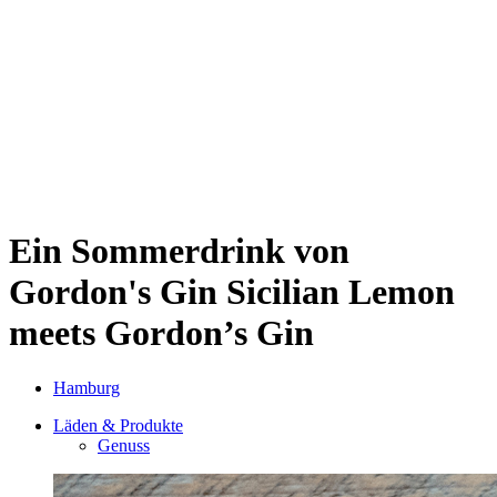
Sternschanze
Uhlenhorst
Volksdorf
Wandsbek
Wellingsbüttel
Wilhelmsburg
Winterhude
Startseite
Jobs
Ein Sommerdrink von
Gordon's Gin
Sicilian Lemon
meets Gordon’s Gin
Hamburg
Läden & Produkte
Genuss