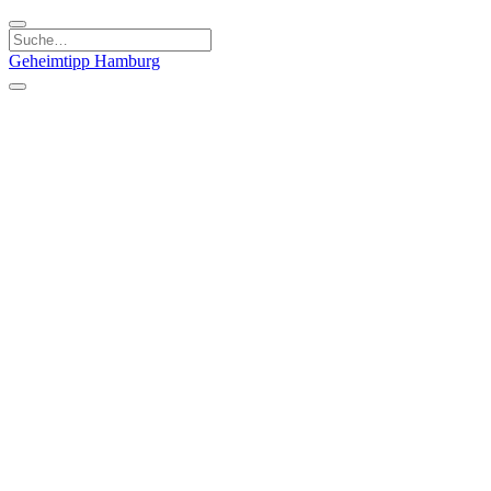
Geheimtipp
Hamburg
Kategorien
Essen & Trinken
Läden & Produkte
Kunst & Kultur
Natur & Ausflüge
Sport & Spaß
Stadt & Leute
Kinder & Familie
Specials
Unsere Gutscheine
Geheimtipp Guide
Straßen, Gassen, Twieten
Stadtteile
Hamburg
Umland
Altes Land
Nordsee
Altona