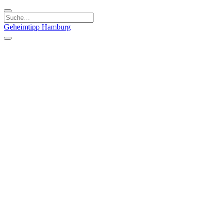
Geheimtipp
Hamburg
Kategorien
Essen & Trinken
Läden & Produkte
Kunst & Kultur
Natur & Ausflüge
Sport & Spaß
Stadt & Leute
Kinder & Familie
Specials
Unsere Gutscheine
Geheimtipp Guide
Straßen, Gassen, Twieten
Stadtteile
Hamburg
Umland
Altes Land
Nordsee
Altona