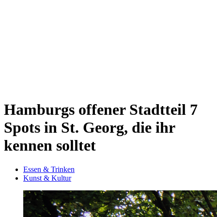
Sternschanze
Uhlenhorst
Volksdorf
Wandsbek
Wellingsbüttel
Wilhelmsburg
Winterhude
Startseite
Jobs
Hamburgs offener Stadtteil
7
Spots in St. Georg, die ihr
kennen solltet
Essen & Trinken
Kunst & Kultur