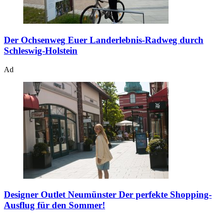
Der Ochsenweg
Euer Landerlebnis-Radweg durch
Schleswig-Holstein
Ad
Designer Outlet Neumünster
Der perfekte Shopping-
Ausflug für den Sommer!