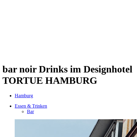
Sternschanze
Uhlenhorst
Volksdorf
Wandsbek
Wellingsbüttel
Wilhelmsburg
Winterhude
Startseite
Jobs
bar noir
Drinks im Designhotel
TORTUE HAMBURG
Hamburg
Essen & Trinken
Bar