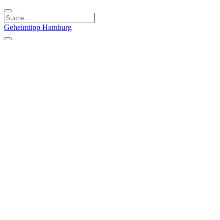
Geheimtipp
Hamburg
Kategorien
Essen & Trinken
Läden & Produkte
Kunst & Kultur
Natur & Ausflüge
Sport & Spaß
Stadt & Leute
Kinder & Familie
Specials
Unsere Gutscheine
Geheimtipp Guide
Straßen, Gassen, Twieten
Stadtteile
Hamburg
Umland
Altes Land
Nordsee
Altona