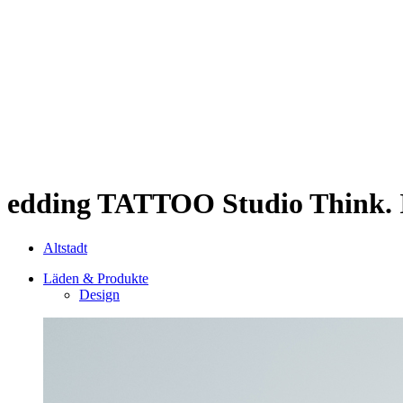
Sternschanze
Uhlenhorst
Volksdorf
Wandsbek
Wellingsbüttel
Wilhelmsburg
Winterhude
Startseite
Jobs
edding TATTOO Studio
Think. 
Altstadt
Läden & Produkte
Design