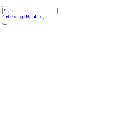
Geheimtipp
Hamburg
Kategorien
Essen & Trinken
Läden & Produkte
Kunst & Kultur
Natur & Ausflüge
Sport & Spaß
Stadt & Leute
Kinder & Familie
Specials
Unsere Gutscheine
Geheimtipp Guide
Straßen, Gassen, Twieten
Stadtteile
Hamburg
Umland
Altes Land
Nordsee
Altona