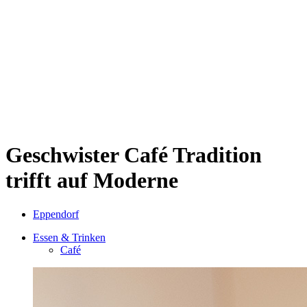
Sternschanze
Uhlenhorst
Volksdorf
Wandsbek
Wellingsbüttel
Wilhelmsburg
Winterhude
Startseite
Jobs
Geschwister Café
Tradition
trifft auf Moderne
Eppendorf
Essen & Trinken
Café