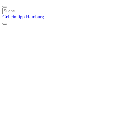
Geheimtipp
Hamburg
Kategorien
Essen & Trinken
Läden & Produkte
Kunst & Kultur
Natur & Ausflüge
Sport & Spaß
Stadt & Leute
Kinder & Familie
Specials
Unsere Gutscheine
Geheimtipp Guide
Straßen, Gassen, Twieten
Stadtteile
Hamburg
Umland
Altes Land
Nordsee
Altona