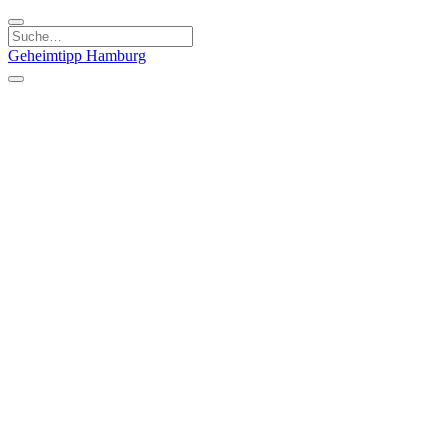
Geheimtipp
Hamburg
Kategorien
Essen & Trinken
Läden & Produkte
Kunst & Kultur
Natur & Ausflüge
Sport & Spaß
Stadt & Leute
Kinder & Familie
Specials
Unsere Gutscheine
Geheimtipp Guide
Straßen, Gassen, Twieten
Stadtteile
Hamburg
Umland
Altes Land
Nordsee
Altona