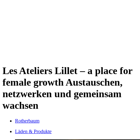
Sternschanze
Uhlenhorst
Volksdorf
Wandsbek
Wellingsbüttel
Wilhelmsburg
Winterhude
Startseite
Jobs
Les Ateliers Lillet – a place for
female growth
Austauschen,
netzwerken und gemeinsam
wachsen
Rotherbaum
Läden & Produkte