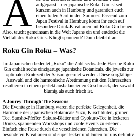
A
aufgepasst – der japanische Roku Gin ist seit
kurzem auch in Hamburg und garantiert euch
einen tollen Start in den Sommer! Passend zum
Japan Festival in Hamburg könnt ihr euch auf
besondere Drink-Kreationen mit Roku Gin freuen.
Also, taucht gemeinsam in die Welt Japans ein und entdeckt die
Vielfalt des Roku Gins. Klingt spannend? Dann bleibt dran
Roku Gin
Roku – Was?
Im Japanischen bedeutet „Roku“ die Zahl sechs. Jede Flasche Roku
Gin enthält sechs einzigartige japanische Botanicals, die jeweils zur
optimalen Erntezeit der Saison geerntet werden. Diese sorgfältige
Auswahl und die harmonische Abstimmung mit den Jahreszeiten
resultieren in einem perfekt ausbalancierten Geschmack, der sowohl
blumig als auch frisch ist.
A Jourey Through The Seasons
Die Eventtage in Hamburg waren die perfekte Gelegenheit, die
Harmonie der japanischen Botanicals Yuzu, Kirschblüten, grüner
Tee, Sansho-Pfeffer, Sakura-Blätter und Gyokuro-Tee in leckeren
Drinks, spannenden Workshops und coole Events zu erleben.
Einfach eine Reise durch die verschiedenen Jahreziten. Die
besonderen Kreationen sind super lecker und läuten für uns definitiv