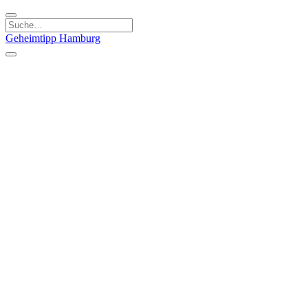
Geheimtipp
Hamburg
Kategorien
Essen & Trinken
Läden & Produkte
Kunst & Kultur
Natur & Ausflüge
Sport & Spaß
Stadt & Leute
Kinder & Familie
Specials
Unsere Gutscheine
Geheimtipp Guide
Straßen, Gassen, Twieten
Stadtteile
Hamburg
Umland
Altes Land
Nordsee
Altona