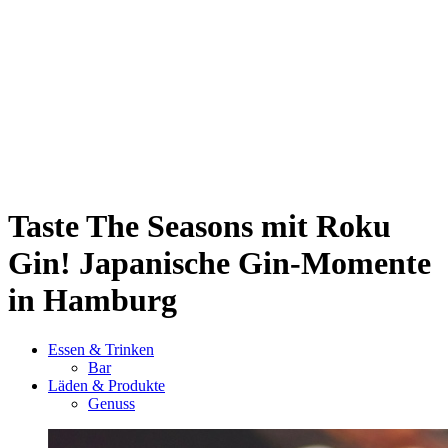
Sternschanze
Uhlenhorst
Volksdorf
Wandsbek
Wellingsbüttel
Wilhelmsburg
Winterhude
Startseite
Jobs
Taste The Seasons mit Roku
Gin!
Japanische Gin-Momente
in Hamburg
Essen & Trinken
Bar
Läden & Produkte
Genuss