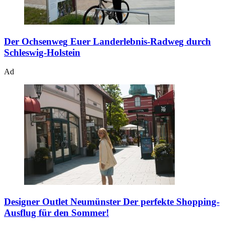
Der Ochsenweg
Euer Landerlebnis-Radweg durch
Schleswig-Holstein
Ad
Designer Outlet Neumünster
Der perfekte Shopping-
Ausflug für den Sommer!