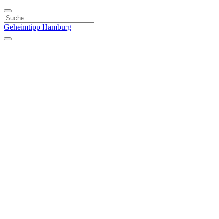
Geheimtipp
Hamburg
Kategorien
Essen & Trinken
Läden & Produkte
Kunst & Kultur
Natur & Ausflüge
Sport & Spaß
Stadt & Leute
Kinder & Familie
Specials
Unsere Gutscheine
Geheimtipp Guide
Straßen, Gassen, Twieten
Stadtteile
Hamburg
Umland
Altes Land
Nordsee
Altona