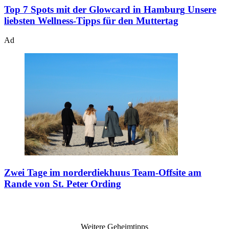
Top 7 Spots mit der Glowcard in Hamburg
Unsere
liebsten Wellness-Tipps für den Muttertag
Ad
Zwei Tage im norderdiekhuus
Team-Offsite am
Rande von St. Peter Ording
Weitere Geheimtipps