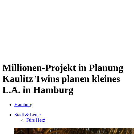
Sternschanze
Uhlenhorst
Volksdorf
Wandsbek
Wellingsbüttel
Wilhelmsburg
Winterhude
Startseite
Jobs
Millionen-Projekt in Planung
Kaulitz Twins planen kleines
L.A. in Hamburg
Hamburg
Stadt & Leute
Fürs Herz