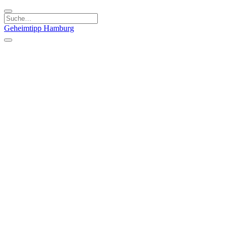
Geheimtipp
Hamburg
Kategorien
Essen & Trinken
Läden & Produkte
Kunst & Kultur
Natur & Ausflüge
Sport & Spaß
Stadt & Leute
Kinder & Familie
Specials
Unsere Gutscheine
Geheimtipp Guide
Straßen, Gassen, Twieten
Stadtteile
Hamburg
Umland
Altes Land
Nordsee
Altona