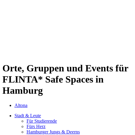
Sternschanze
Uhlenhorst
Volksdorf
Wandsbek
Wellingsbüttel
Wilhelmsburg
Winterhude
Startseite
Jobs
Orte, Gruppen und Events für
FLINTA*
Safe Spaces in
Hamburg
Altona
Stadt & Leute
Für Studierende
Fürs Herz
Hamburger Jungs & Deerns