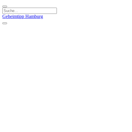
Geheimtipp
Hamburg
Kategorien
Essen & Trinken
Läden & Produkte
Kunst & Kultur
Natur & Ausflüge
Sport & Spaß
Stadt & Leute
Kinder & Familie
Specials
Unsere Gutscheine
Geheimtipp Guide
Straßen, Gassen, Twieten
Stadtteile
Hamburg
Umland
Altes Land
Nordsee
Altona