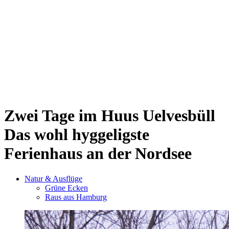
Sternschanze
Uhlenhorst
Volksdorf
Wandsbek
Wellingsbüttel
Wilhelmsburg
Winterhude
Startseite
Jobs
Zwei Tage im Huus Uelvesbüll
Das wohl hyggeligste
Ferienhaus an der Nordsee
Natur & Ausflüge
Grüne Ecken
Raus aus Hamburg