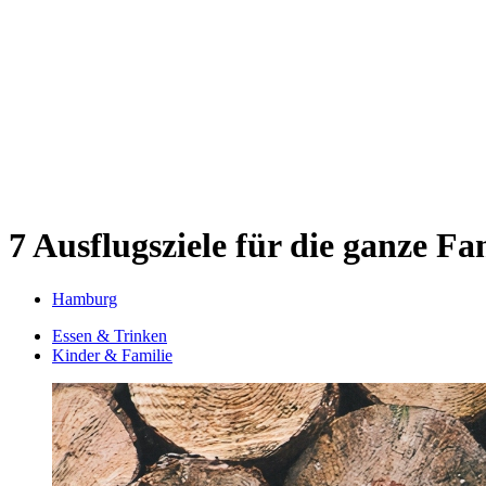
Sternschanze
Uhlenhorst
Volksdorf
Wandsbek
Wellingsbüttel
Wilhelmsburg
Winterhude
Startseite
Jobs
7 Ausflugsziele für die ganze Fa
Hamburg
Essen & Trinken
Kinder & Familie