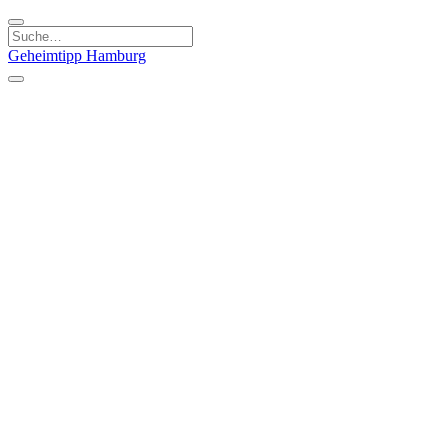
Geheimtipp
Hamburg
Kategorien
Essen & Trinken
Läden & Produkte
Kunst & Kultur
Natur & Ausflüge
Sport & Spaß
Stadt & Leute
Kinder & Familie
Specials
Unsere Gutscheine
Geheimtipp Guide
Straßen, Gassen, Twieten
Stadtteile
Hamburg
Umland
Altes Land
Nordsee
Altona