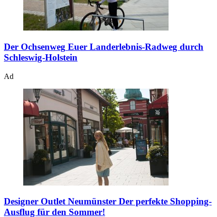
Der Ochsenweg
Euer Landerlebnis-Radweg durch
Schleswig-Holstein
Ad
Designer Outlet Neumünster
Der perfekte Shopping-
Ausflug für den Sommer!