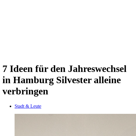
Sternschanze
Uhlenhorst
Volksdorf
Wandsbek
Wellingsbüttel
Wilhelmsburg
Winterhude
Startseite
Jobs
7 Ideen für den Jahreswechsel
in Hamburg
Silvester alleine
verbringen
Stadt & Leute