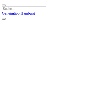
Geheimtipp
Hamburg
Kategorien
Essen & Trinken
Läden & Produkte
Kunst & Kultur
Natur & Ausflüge
Sport & Spaß
Stadt & Leute
Kinder & Familie
Specials
Unsere Gutscheine
Geheimtipp Guide
Straßen, Gassen, Twieten
Stadtteile
Hamburg
Umland
Altes Land
Nordsee
Altona