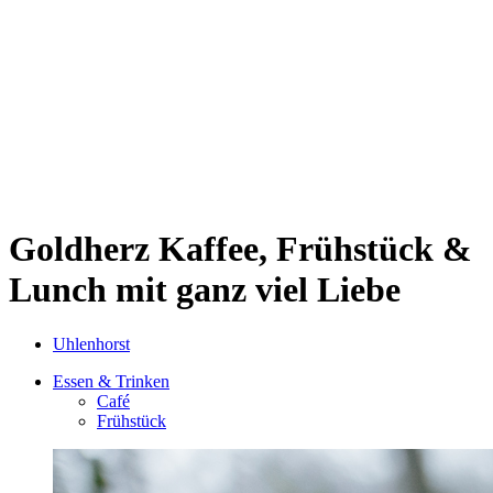
Sternschanze
Uhlenhorst
Volksdorf
Wandsbek
Wellingsbüttel
Wilhelmsburg
Winterhude
Startseite
Jobs
Goldherz
Kaffee, Frühstück &
Lunch mit ganz viel Liebe
Uhlenhorst
Essen & Trinken
Café
Frühstück