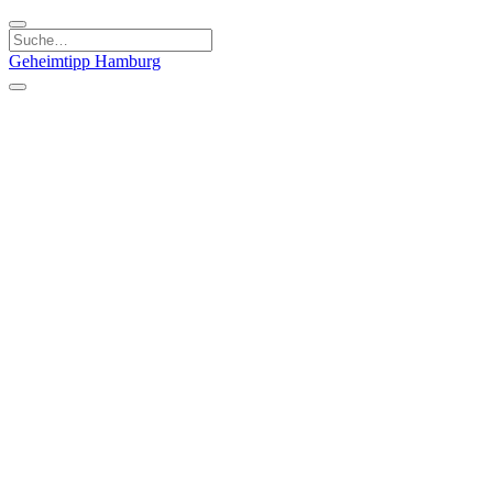
Geheimtipp
Hamburg
Kategorien
Essen & Trinken
Läden & Produkte
Kunst & Kultur
Natur & Ausflüge
Sport & Spaß
Stadt & Leute
Kinder & Familie
Specials
Unsere Gutscheine
Geheimtipp Guide
Straßen, Gassen, Twieten
Stadtteile
Hamburg
Umland
Altes Land
Nordsee
Altona