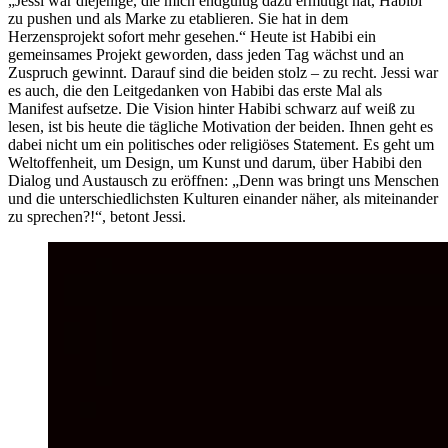
„Jessi war diejenige, die mich endgültig dazu ermutigt hat, Habibi
zu pushen und als Marke zu etablieren. Sie hat in dem
Herzensprojekt sofort mehr gesehen.“ Heute ist Habibi ein
gemeinsames Projekt geworden, dass jeden Tag wächst und an
Zuspruch gewinnt. Darauf sind die beiden stolz – zu recht. Jessi war
es auch, die den Leitgedanken von Habibi das erste Mal als
Manifest aufsetze. Die Vision hinter Habibi schwarz auf weiß zu
lesen, ist bis heute die tägliche Motivation der beiden. Ihnen geht es
dabei nicht um ein politisches oder religiöses Statement. Es geht um
Weltoffenheit, um Design, um Kunst und darum, über Habibi den
Dialog und Austausch zu eröffnen: „Denn was bringt uns Menschen
und die unterschiedlichsten Kulturen einander näher, als miteinander
zu sprechen?!“, betont Jessi.