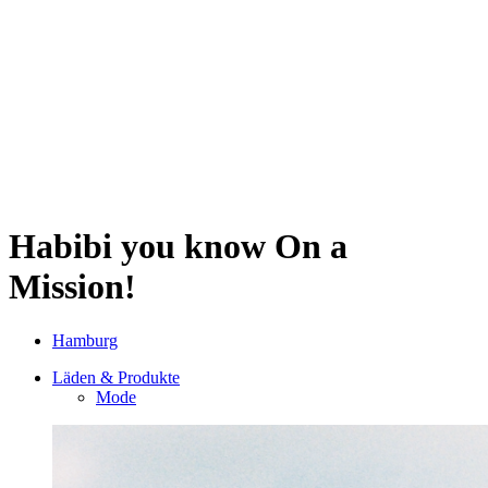
Sternschanze
Uhlenhorst
Volksdorf
Wandsbek
Wellingsbüttel
Wilhelmsburg
Winterhude
Startseite
Jobs
Habibi you know
On a
Mission!
Hamburg
Läden & Produkte
Mode