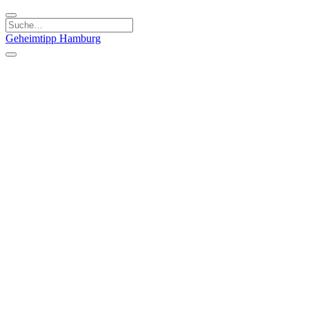
Geheimtipp
Hamburg
Kategorien
Essen & Trinken
Läden & Produkte
Kunst & Kultur
Natur & Ausflüge
Sport & Spaß
Stadt & Leute
Kinder & Familie
Specials
Unsere Gutscheine
Geheimtipp Guide
Straßen, Gassen, Twieten
Stadtteile
Hamburg
Umland
Altes Land
Nordsee
Altona