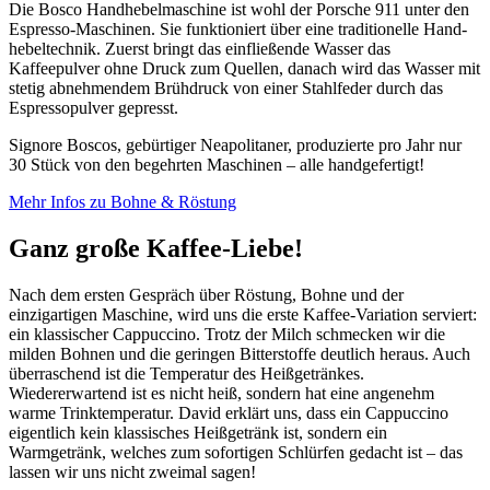
Die Bosco Handhebelmaschine ist wohl der Porsche 911 unter den
Espresso-Maschinen. Sie funktioniert über eine traditionelle Hand­
hebel­technik. Zuerst bringt das einfließende Wasser das
Kaffeepulver ohne Druck zum Quellen, danach wird das Wasser mit
stetig abnehmendem Brühdruck von einer Stahlfeder durch das
Espressopulver gepresst.
Signore Boscos, gebürtiger Neapolitaner, produzierte pro Jahr nur
30 Stück von den begehrten Maschinen – alle handgefertigt!
Mehr Infos zu Bohne & Röstung
Ganz große Kaffee-Liebe!
Nach dem ersten Gespräch über Röstung, Bohne und der
einzigartigen Maschine, wird uns die erste Kaffee-Variation serviert:
ein klassischer Cappuccino. Trotz der Milch schmecken wir die
milden Bohnen und die geringen Bitterstoffe deutlich heraus. Auch
überraschend ist die Temperatur des Heißgetränkes.
Wiedererwartend ist es nicht heiß, sondern hat eine angenehm
warme Trinktemperatur. David erklärt uns, dass ein Cappuccino
eigentlich kein klassisches Heißgetränk ist, sondern ein
Warmgetränk, welches zum sofortigen Schlürfen gedacht ist – das
lassen wir uns nicht zweimal sagen!