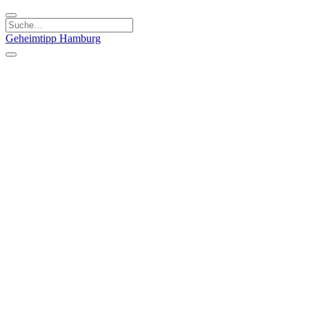
Geheimtipp
Hamburg
Kategorien
Essen & Trinken
Läden & Produkte
Kunst & Kultur
Natur & Ausflüge
Sport & Spaß
Stadt & Leute
Kinder & Familie
Specials
Unsere Gutscheine
Geheimtipp Guide
Straßen, Gassen, Twieten
Stadtteile
Hamburg
Umland
Altes Land
Nordsee
Altona