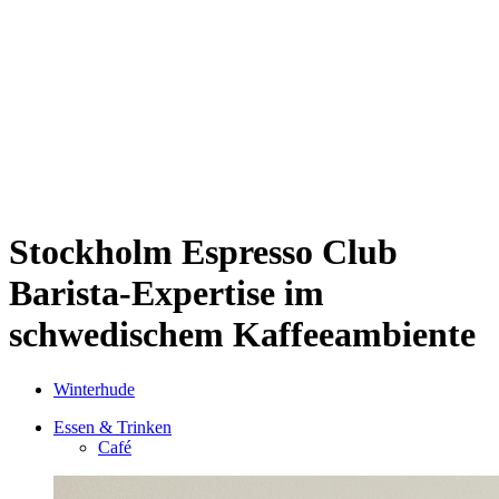
Sternschanze
Uhlenhorst
Volksdorf
Wandsbek
Wellingsbüttel
Wilhelmsburg
Winterhude
Startseite
Jobs
Stockholm Espresso Club
Barista-Expertise im
schwedischem Kaffeeambiente
Winterhude
Essen & Trinken
Café