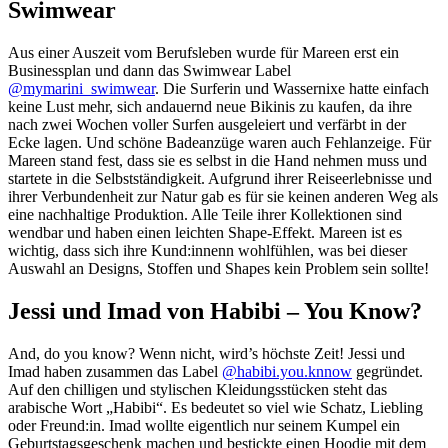
Swimwear
Aus einer Auszeit vom Berufsleben wurde für Mareen erst ein
Businessplan und dann das Swimwear Label
@mymarini_swimwear
. Die Surferin und Wassernixe hatte einfach
keine Lust mehr, sich andauernd neue Bikinis zu kaufen, da ihre
nach zwei Wochen voller Surfen ausgeleiert und verfärbt in der
Ecke lagen. Und schöne Badeanzüge waren auch Fehlanzeige. Für
Mareen stand fest, dass sie es selbst in die Hand nehmen muss und
startete in die Selbstständigkeit. Aufgrund ihrer Reiseerlebnisse und
ihrer Verbundenheit zur Natur gab es für sie keinen anderen Weg als
eine nachhaltige Produktion. Alle Teile ihrer Kollektionen sind
wendbar und haben einen leichten Shape-Effekt. Mareen ist es
wichtig, dass sich ihre Kund:innenn wohlfühlen, was bei dieser
Auswahl an Designs, Stoffen und Shapes kein Problem sein sollte!
Jessi und Imad von Habibi – You Know?
And, do you know? Wenn nicht, wird’s höchste Zeit! Jessi und
Imad haben zusammen das Label
@habibi.you.knnow
gegründet.
Auf den chilligen und stylischen Kleidungsstücken steht das
arabische Wort „Habibi“. Es bedeutet so viel wie Schatz, Liebling
oder Freund:in. Imad wollte eigentlich nur seinem Kumpel ein
Geburtstagsgeschenk machen und bestickte einen Hoodie mit dem