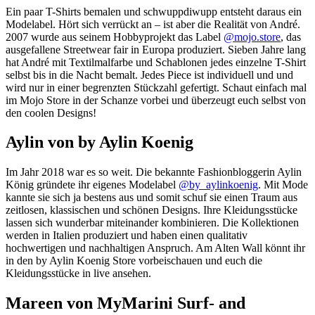
Ein paar T-Shirts bemalen und schwuppdiwupp entsteht daraus ein
Modelabel. Hört sich verrückt an – ist aber die Realität von André.
2007 wurde aus seinem Hobbyprojekt das Label
@mojo.store
, das
ausgefallene Streetwear fair in Europa produziert. Sieben Jahre lang
hat André mit Textilmalfarbe und Schablonen jedes einzelne T-Shirt
selbst bis in die Nacht bemalt. Jedes Piece ist individuell und und
wird nur in einer begrenzten Stückzahl gefertigt. Schaut einfach mal
im Mojo Store in der Schanze vorbei und überzeugt euch selbst von
den coolen Designs!
Aylin von by Aylin Koenig
Im Jahr 2018 war es so weit. Die bekannte Fashionbloggerin Aylin
König gründete ihr eigenes Modelabel
@by_aylinkoenig
. Mit Mode
kannte sie sich ja bestens aus und somit schuf sie einen Traum aus
zeitlosen, klassischen und schönen Designs. Ihre Kleidungsstücke
lassen sich wunderbar miteinander kombinieren. Die Kollektionen
werden in Italien produziert und haben einen qualitativ
hochwertigen und nachhaltigen Anspruch. Am Alten Wall könnt ihr
in den by Aylin Koenig Store vorbeischauen und euch die
Kleidungsstücke in live ansehen.
Mareen von MyMarini Surf- and