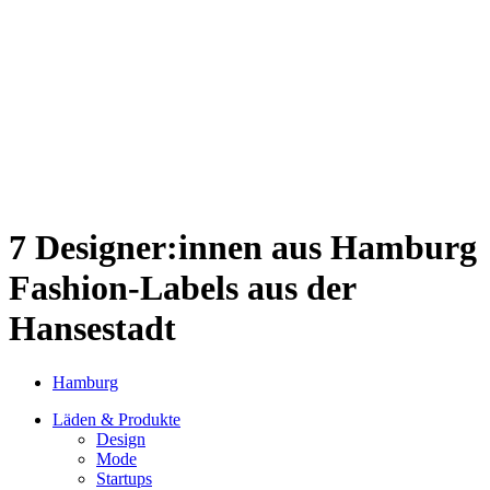
Sternschanze
Uhlenhorst
Volksdorf
Wandsbek
Wellingsbüttel
Wilhelmsburg
Winterhude
Startseite
Jobs
7 Designer:innen aus Hamburg
Fashion-Labels aus der
Hansestadt
Hamburg
Läden & Produkte
Design
Mode
Startups