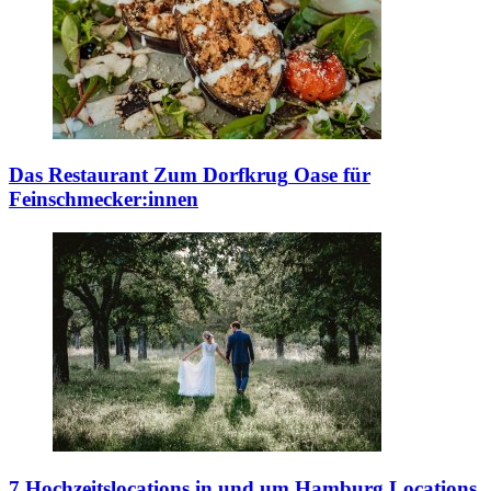
Das Restaurant Zum Dorfkrug
Oase für
Feinschmecker:innen
7 Hochzeitslocations in und um Hamburg
Locations