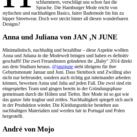
schlummern, verschlägt uns schon fast die
Sprache. Die Hamburger Mode reicht von
stylischen und nachhaltigen Basics, fairer Bademode bis hin zu
hipper Streetwear. Doch wer steckt hinter all diesen wunderbaren
Designs?
Anna und Juliana von JAN ‚N JUNE
Minimalistisch, nachhaltig und bezahlbar – diese Aspekte wollten
Anna und Juliana in die Modewelt bringen und haben es definitiv
geschafft! Die zwei Freundinnen gründeten ihr „Baby“ 2014 direkt
aus dem Studium heraus.
@jannjune
steht übrigens für ihre
Geburtsmonate Januar und Juni. Dass Steinbock und Zwilling also
nicht nur befreundet, sondern auch richtig gut miteinander arbeiten
können, beweisen Anna und Julia auf jeden Fall. Die zwei sind ein
eingespieltes Team und gingen bereits in der Gründungsphase
gemeinsam durch die Höhen und Tiefen. Ihre Mode ist so gut wie
das ganze Jahr tragbar und zeitlos. Nachhaltigkeit spiegelt sich auch
in der Produktion wieder. Die Kleidungsstücke bestehen aus
nachhaltigen Materialien und werden fair in Portugal und Polen
hergestellt.
André von Mojo