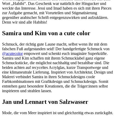
Wort „Habibi“. Das Geschenk war natürlich der Hingucker und
weckte das Interesse. Jessi und Imad haben es sich mit ihren Pieces
zur Aufgabe gemacht, mit Vorurteilen und Stigmatisierung
gegenüber arabischer Schrift entgegenzuwirken und aufzuklären.
Denn wir sind alle Habibis!
Samira und Kim von a cute color
Schmuck, der richtig gute Laune macht, selbst wenn ihr mit dem
falschen Fuß aufgestanden seid! Der handgefertigte Schmuck von
@acutecolor
empowert und schenkt euch imaginäre Superkräfte.
Samira und Kim schaffen mit ihrem Schmucklabel ganz eigene
Schmuckstücke, die möglichst nachhaltig und bezahlbar sind. Die
beiden achten auf recyceltes Acrylglas, kurze Transportwege und
eine klimaneutrale Lieferung. Inspiriert von Architektur, Design und
Malerei verbindet Samira in ihren Schmuckdesigns coole
Farbkombinationen mit Grafikdesign und Schmuckdesign. Somit
entstehen ganz besondere Kreationen, die die Träger:innen selbst
inspirieren und strahlen lassen.
Jan und Lennart von Salzwasser
Mode, die vom Meer inspiriert ist und gleichzeitig etwas zurückgibt.