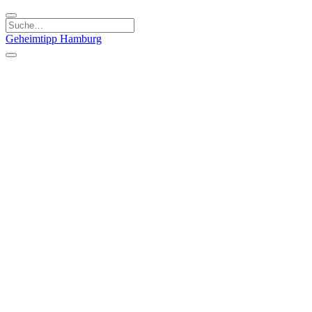
Geheimtipp
Hamburg
Kategorien
Essen & Trinken
Läden & Produkte
Kunst & Kultur
Natur & Ausflüge
Sport & Spaß
Stadt & Leute
Kinder & Familie
Specials
Unsere Gutscheine
Geheimtipp Guide
Straßen, Gassen, Twieten
Stadtteile
Hamburg
Umland
Altes Land
Nordsee
Altona