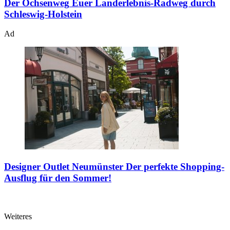
Der Ochsenweg
Euer Landerlebnis-Radweg durch
Schleswig-Holstein
Ad
Designer Outlet Neumünster
Der perfekte Shopping-
Ausflug für den Sommer!
Weiteres