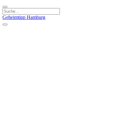
Geheimtipp
Hamburg
Kategorien
Essen & Trinken
Läden & Produkte
Kunst & Kultur
Natur & Ausflüge
Sport & Spaß
Stadt & Leute
Kinder & Familie
Specials
Unsere Gutscheine
Geheimtipp Guide
Straßen, Gassen, Twieten
Stadtteile
Hamburg
Umland
Altes Land
Nordsee
Altona