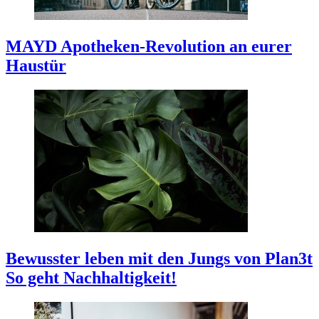
MAYD
Apotheken-Revolution an eurer
Haustür
Bewusster leben mit den Jungs von Plan3t
So geht Nachhaltigkeit!