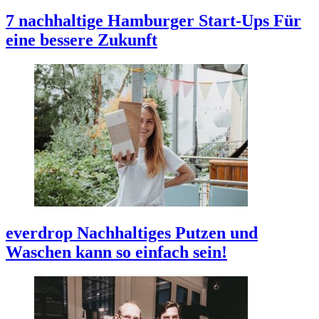
7 nachhaltige Hamburger Start-Ups
Für
eine bessere Zukunft
everdrop
Nachhaltiges Putzen und
Waschen kann so einfach sein!