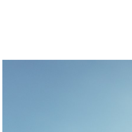
Sternschanze
Uhlenhorst
Volksdorf
Wandsbek
Wellingsbüttel
Wilhelmsburg
Winterhude
Startseite
Jobs