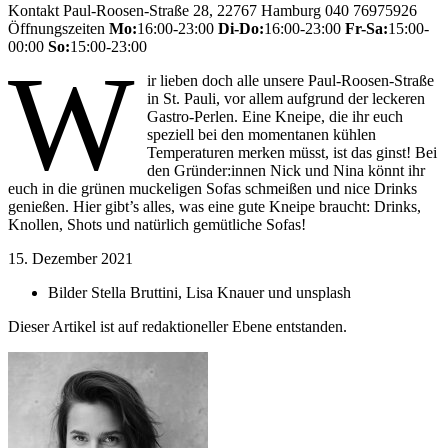
Kontakt
Paul-Roosen-Straße 28, 22767 Hamburg
040 76975926
Öffnungszeiten
Mo:
16:00-23:00
Di-Do:
16:00-23:00
Fr-Sa:
15:00-
00:00
So:
15:00-23:00
W
ir lieben doch alle unsere
Paul-Roosen-Straße
in St. Pauli, vor allem aufgrund der leckeren
Gastro-Perlen. Eine
Kneipe, die
ihr euch
speziell bei den
m
omentanen
kühlen
Temperaturen merken
müsst, ist
das
ginst
!
Bei
den Gründer
:innen Nick und Nina könnt ihr
euch in
die grünen muckeligen
S
ofas schmeißen und nice Drinks
genießen. Hier
gibt’s
alles, was eine gute Kneipe braucht: Drinks,
Knollen, Shots und natürlich gemütliche Sofas!
15. Dezember 2021
Bilder
Stella Bruttini, Lisa Knauer und unsplash
Dieser Artikel ist auf redaktioneller Ebene entstanden.