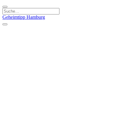
Geheimtipp
Hamburg
Kategorien
Essen & Trinken
Läden & Produkte
Kunst & Kultur
Natur & Ausflüge
Sport & Spaß
Stadt & Leute
Kinder & Familie
Specials
Unsere Gutscheine
Geheimtipp Guide
Straßen, Gassen, Twieten
Stadtteile
Hamburg
Umland
Altes Land
Nordsee
Altona