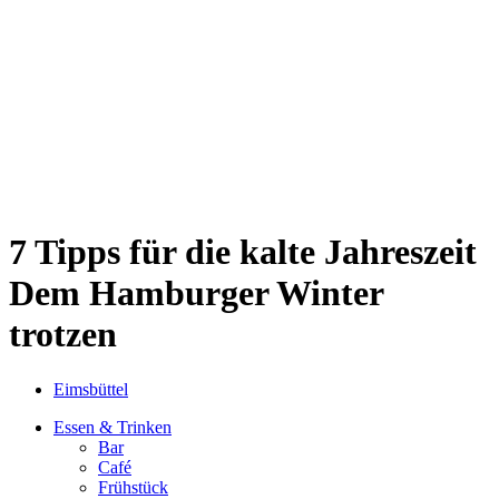
Sternschanze
Uhlenhorst
Volksdorf
Wandsbek
Wellingsbüttel
Wilhelmsburg
Winterhude
Startseite
Jobs
7 Tipps für die kalte Jahreszeit
Dem Hamburger Winter
trotzen
Eimsbüttel
Essen & Trinken
Bar
Café
Frühstück