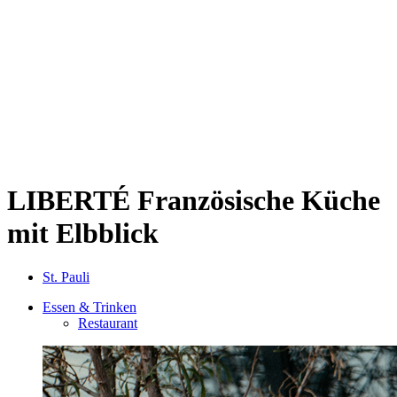
Sternschanze
Uhlenhorst
Volksdorf
Wandsbek
Wellingsbüttel
Wilhelmsburg
Winterhude
Startseite
Jobs
LIBERTÉ
Französische Küche
mit Elbblick
St. Pauli
Essen & Trinken
Restaurant