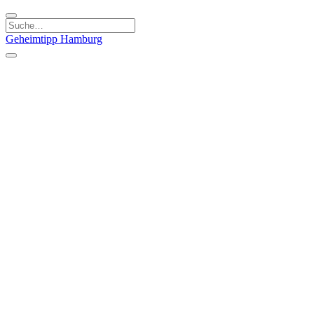
Geheimtipp
Hamburg
Kategorien
Essen & Trinken
Läden & Produkte
Kunst & Kultur
Natur & Ausflüge
Sport & Spaß
Stadt & Leute
Kinder & Familie
Specials
Unsere Gutscheine
Geheimtipp Guide
Straßen, Gassen, Twieten
Stadtteile
Hamburg
Umland
Altes Land
Nordsee
Altona