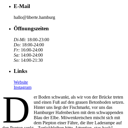
E-Mail
hallo@liberte.hamburg
Öffnungszeiten
Di-Mi:
18:00-23:00
Do:
18:00-24:00
Fr:
16:00-24:00
Sa:
14:00-24:00
So:
14:00-21:30
Links
Website
Instagram
D
er Boden schwankt, als wir von der Brücke treten
und einen Fuß auf den grauen Betonboden setzen.
Hinter uns liegt der Fischmarkt, vor uns das
Hamburger Hafenbecken mit dem schwappenden
Blau der Elbe. Möwenkreischen mischt sich mit
dem Piepton einer Fähre, die ihre Laderampe auf
den Ponton senkt. „Zurückbleiben bitte. Attention, stay back“,