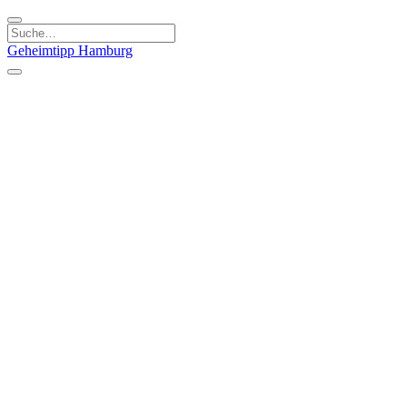
Geheimtipp
Hamburg
Kategorien
Essen & Trinken
Läden & Produkte
Kunst & Kultur
Natur & Ausflüge
Sport & Spaß
Stadt & Leute
Kinder & Familie
Specials
Unsere Gutscheine
Geheimtipp Guide
Straßen, Gassen, Twieten
Stadtteile
Hamburg
Umland
Altes Land
Nordsee
Altona