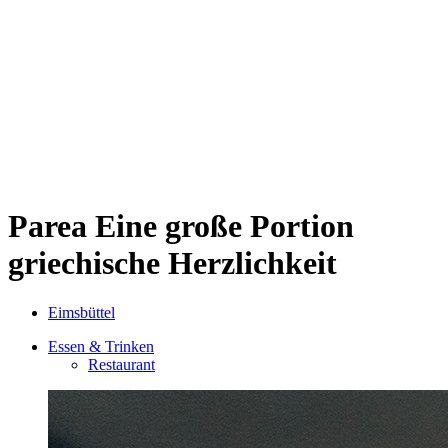
Sternschanze
Uhlenhorst
Volksdorf
Wandsbek
Wellingsbüttel
Wilhelmsburg
Winterhude
Startseite
Jobs
Parea
Eine große Portion
griechische Herzlichkeit
Eimsbüttel
Essen & Trinken
Restaurant