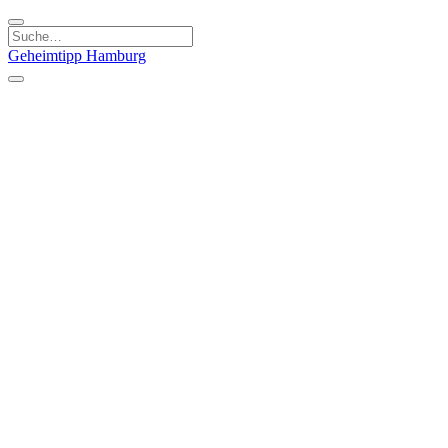
Geheimtipp
Hamburg
Kategorien
Essen & Trinken
Läden & Produkte
Kunst & Kultur
Natur & Ausflüge
Sport & Spaß
Stadt & Leute
Kinder & Familie
Specials
Unsere Gutscheine
Geheimtipp Guide
Straßen, Gassen, Twieten
Stadtteile
Hamburg
Umland
Altes Land
Nordsee
Altona