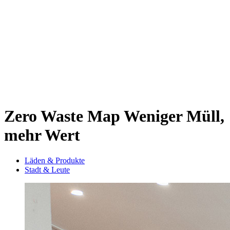
Sternschanze
Uhlenhorst
Volksdorf
Wandsbek
Wellingsbüttel
Wilhelmsburg
Winterhude
Startseite
Jobs
Zero Waste Map
Weniger Müll,
mehr Wert
Läden & Produkte
Stadt & Leute