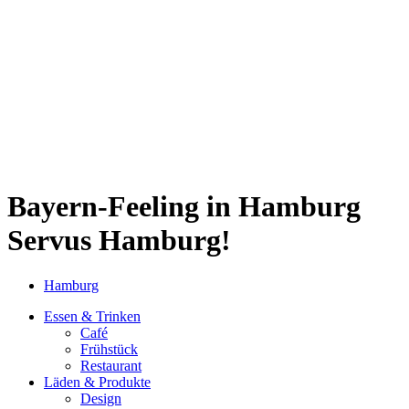
Sternschanze
Uhlenhorst
Volksdorf
Wandsbek
Wellingsbüttel
Wilhelmsburg
Winterhude
Startseite
Jobs
Bayern-Feeling in Hamburg
Servus Hamburg!
Hamburg
Essen & Trinken
Café
Frühstück
Restaurant
Läden & Produkte
Design