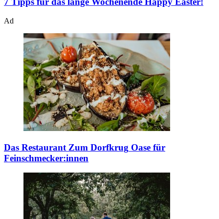
7 Tipps für das lange Wochenende
Happy Easter!
Ad
Das Restaurant Zum Dorfkrug
Oase für
Feinschmecker:innen