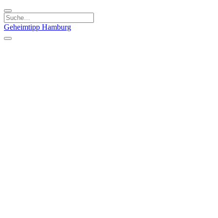
Geheimtipp
Hamburg
Kategorien
Essen & Trinken
Läden & Produkte
Kunst & Kultur
Natur & Ausflüge
Sport & Spaß
Stadt & Leute
Kinder & Familie
Specials
Unsere Gutscheine
Geheimtipp Guide
Straßen, Gassen, Twieten
Stadtteile
Hamburg
Umland
Altes Land
Nordsee
Altona