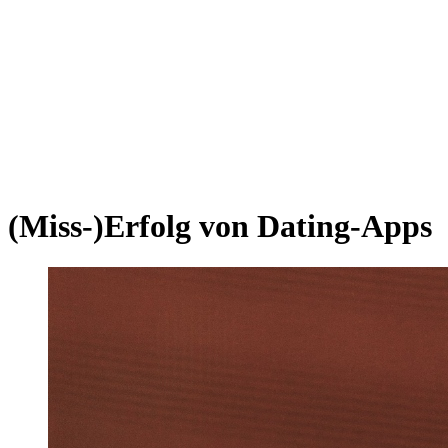
Sternschanze
Uhlenhorst
Volksdorf
Wandsbek
Wellingsbüttel
Wilhelmsburg
Winterhude
Startseite
Jobs
(Miss-)Erfolg von Dating-Apps