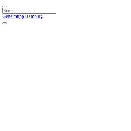
Geheimtipp
Hamburg
Kategorien
Essen & Trinken
Läden & Produkte
Kunst & Kultur
Natur & Ausflüge
Sport & Spaß
Stadt & Leute
Kinder & Familie
Specials
Unsere Gutscheine
Geheimtipp Guide
Straßen, Gassen, Twieten
Stadtteile
Hamburg
Umland
Altes Land
Nordsee
Altona