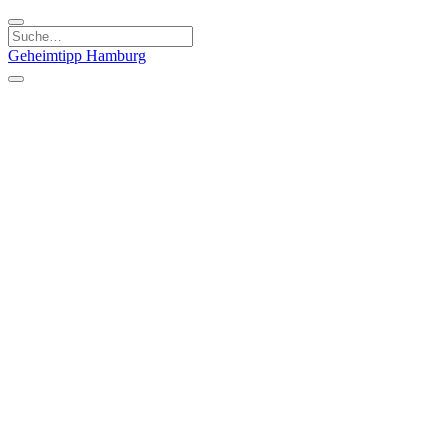
Geheimtipp
Hamburg
Kategorien
Essen & Trinken
Läden & Produkte
Kunst & Kultur
Natur & Ausflüge
Sport & Spaß
Stadt & Leute
Kinder & Familie
Specials
Unsere Gutscheine
Geheimtipp Guide
Straßen, Gassen, Twieten
Stadtteile
Hamburg
Umland
Altes Land
Nordsee
Altona