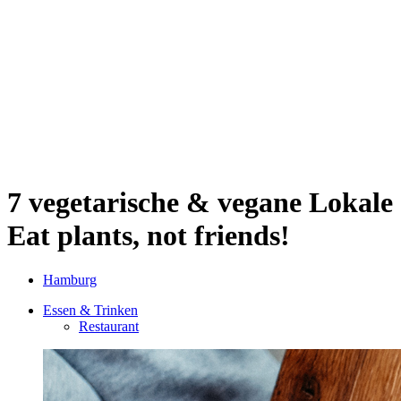
Sternschanze
Uhlenhorst
Volksdorf
Wandsbek
Wellingsbüttel
Wilhelmsburg
Winterhude
Startseite
Jobs
7 vegetarische & vegane Lokale
Eat plants, not friends!
Hamburg
Essen & Trinken
Restaurant