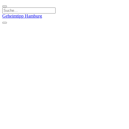
Geheimtipp
Hamburg
Kategorien
Essen & Trinken
Läden & Produkte
Kunst & Kultur
Natur & Ausflüge
Sport & Spaß
Stadt & Leute
Kinder & Familie
Specials
Unsere Gutscheine
Geheimtipp Guide
Straßen, Gassen, Twieten
Stadtteile
Hamburg
Umland
Altes Land
Nordsee
Altona