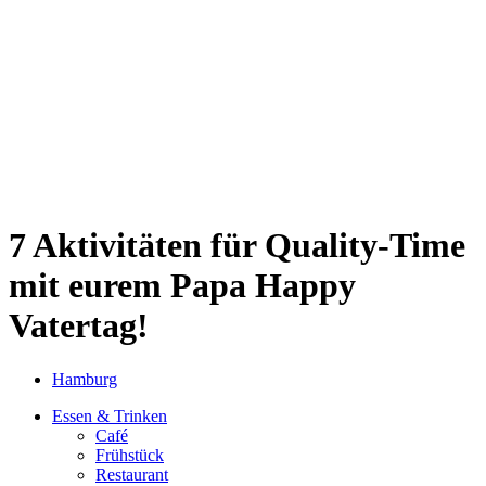
Sternschanze
Uhlenhorst
Volksdorf
Wandsbek
Wellingsbüttel
Wilhelmsburg
Winterhude
Startseite
Jobs
7 Aktivitäten für Quality-Time
mit eurem Papa
Happy
Vatertag!
Hamburg
Essen & Trinken
Café
Frühstück
Restaurant