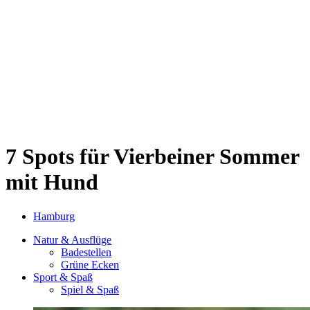
Sternschanze
Uhlenhorst
Volksdorf
Wandsbek
Wellingsbüttel
Wilhelmsburg
Winterhude
Startseite
Jobs
7 Spots für Vierbeiner
Sommer
mit Hund
Hamburg
Natur & Ausflüge
Badestellen
Grüne Ecken
Sport & Spaß
Spiel & Spaß