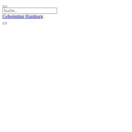
Geheimtipp
Hamburg
Kategorien
Essen & Trinken
Läden & Produkte
Kunst & Kultur
Natur & Ausflüge
Sport & Spaß
Stadt & Leute
Kinder & Familie
Specials
Unsere Gutscheine
Geheimtipp Guide
Straßen, Gassen, Twieten
Stadtteile
Hamburg
Umland
Altes Land
Nordsee
Altona