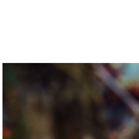
Sternschanze
Uhlenhorst
Volksdorf
Wandsbek
Wellingsbüttel
Wilhelmsburg
Winterhude
Startseite
Jobs