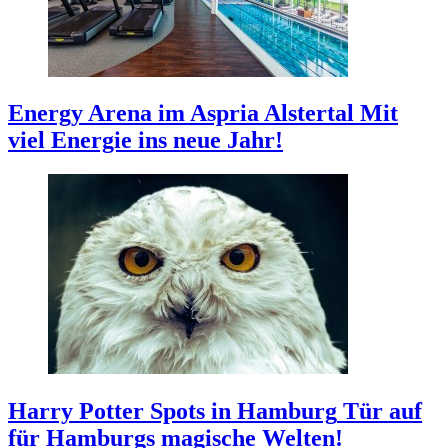
Energy Arena im Aspria Alstertal
Mit
viel Energie ins neue Jahr!
Harry Potter Spots in Hamburg
Tür auf
für Hamburgs magische Welten!