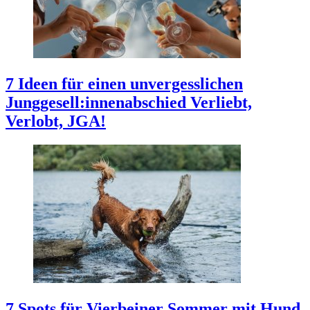
7 Ideen für einen unvergesslichen
Junggesell:innenabschied
Verliebt,
Verlobt, JGA!
7 Spots für Vierbeiner
Sommer mit Hund