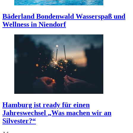
Bäderland Bondenwald
Wasserspaß und
Wellness in Niendorf
Hamburg ist ready für einen
Jahreswechsel
„Was machen wir an
Silvester?“