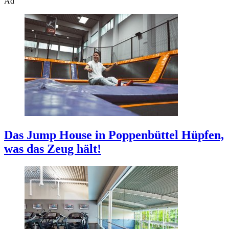
Ad
Das Jump House in Poppenbüttel
Hüpfen,
was das Zeug hält!