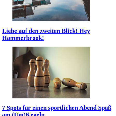
Liebe auf den zweiten Blick!
Hey
Hammerbrook!
7 Spots für einen sportlichen Abend
Spaß
am (Um)Kegeln