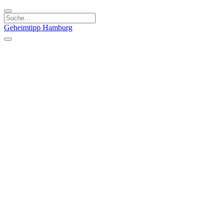
Geheimtipp
Hamburg
Kategorien
Essen & Trinken
Läden & Produkte
Kunst & Kultur
Natur & Ausflüge
Sport & Spaß
Stadt & Leute
Kinder & Familie
Specials
Unsere Gutscheine
Geheimtipp Guide
Straßen, Gassen, Twieten
Stadtteile
Hamburg
Umland
Altes Land
Nordsee
Altona