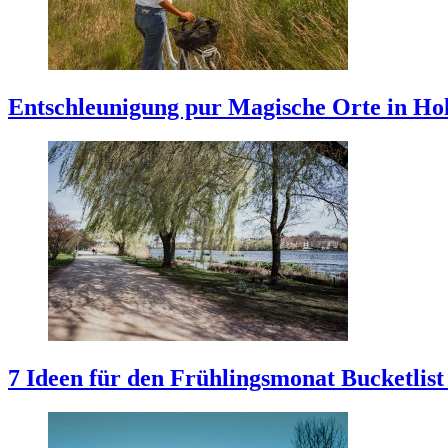
Entschleunigung pur
Magische Orte in Ho
7 Ideen für den Frühlingsmonat
Bucketlist