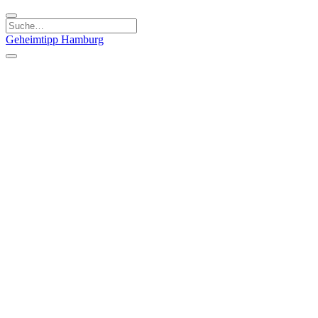
Geheimtipp
Hamburg
Kategorien
Essen & Trinken
Läden & Produkte
Kunst & Kultur
Natur & Ausflüge
Sport & Spaß
Stadt & Leute
Kinder & Familie
Specials
Unsere Gutscheine
Geheimtipp Guide
Straßen, Gassen, Twieten
Stadtteile
Hamburg
Umland
Altes Land
Nordsee
Altona