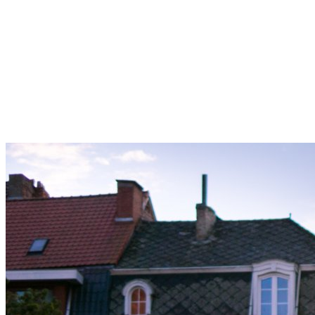
Sternschanze
Uhlenhorst
Volksdorf
Wandsbek
Wellingsbüttel
Wilhelmsburg
Winterhude
Startseite
Jobs