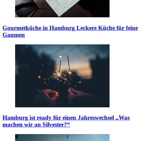
Gourmetküche in Hamburg
Leckere Küche für feine
Gaumen
Hamburg ist ready für einen Jahreswechsel
„Was
machen wir an Silvester?“