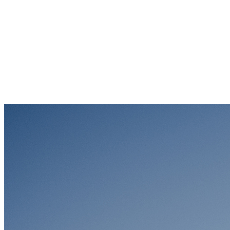
Sternschanze
Uhlenhorst
Volksdorf
Wandsbek
Wellingsbüttel
Wilhelmsburg
Winterhude
Startseite
Jobs