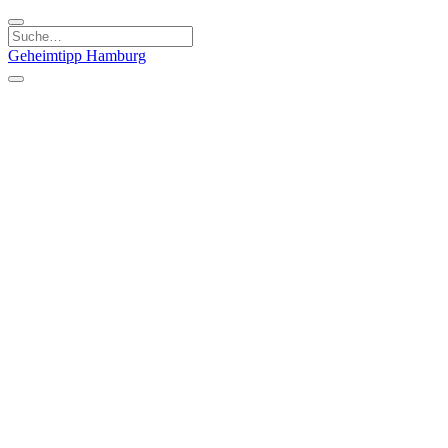
Geheimtipp
Hamburg
Kategorien
Essen & Trinken
Läden & Produkte
Kunst & Kultur
Natur & Ausflüge
Sport & Spaß
Stadt & Leute
Kinder & Familie
Specials
Unsere Gutscheine
Geheimtipp Guide
Straßen, Gassen, Twieten
Stadtteile
Hamburg
Umland
Altes Land
Nordsee
Altona