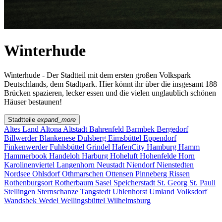
Winterhude
Winterhude - Der Stadtteil mit dem ersten großen Volkspark
Deutschlands, dem Stadtpark. Hier könnt ihr über die insgesamt 188
Brücken spazieren, lecker essen und die vielen unglaublich schönen
Häuser bestaunen!
Stadtteile
expand_more
Altes Land
Altona
Altstadt
Bahrenfeld
Barmbek
Bergedorf
Billwerder
Blankenese
Dulsberg
Eimsbüttel
Eppendorf
Finkenwerder
Fuhlsbüttel
Grindel
HafenCity
Hamburg
Hamm
Hammerbook
Handeloh
Harburg
Hoheluft
Hohenfelde
Horn
Karolinenviertel
Langenhorn
Neustadt
Niendorf
Nienstedten
Nordsee
Ohlsdorf
Othmarschen
Ottensen
Pinneberg
Rissen
Rothenburgsort
Rotherbaum
Sasel
Speicherstadt
St. Georg
St. Pauli
Stellingen
Sternschanze
Tangstedt
Uhlenhorst
Umland
Volksdorf
Wandsbek
Wedel
Wellingsbüttel
Wilhelmsburg