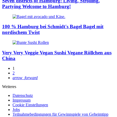
Seven districts of Hamburg: Living, Strolling,
Partying
Welcome to Hamburg!
100 % Hamburg bei Schmidt's Bagel
Bagel mit
nordischem Twist
Very Very Veggie Vegan Sushi
Vegane Röllchen aus
China
1
2
arrow_forward
Weiteres
Datenschutz
Impressum
Cookie Einstellungen
Jobs
Teilnahmebedingungen für Gewinnspiele von Geheimtipp